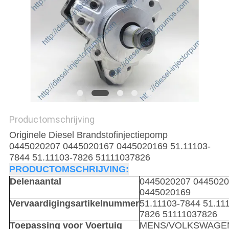
Productomschrijving
Originele Diesel Brandstofinjectiepomp
0445020207 0445020167 0445020169 51.11103-
7844 51.11103-7826 51111037826
PRODUCTOMSCHRIJVING:
Delenaantal
0445020207 044502
0445020169
Vervaardigingsartikelnummer
51.11103-7844 51.11
7826 51111037826
Toepassing voor Voertuig
MENS/VOLKSWAGE