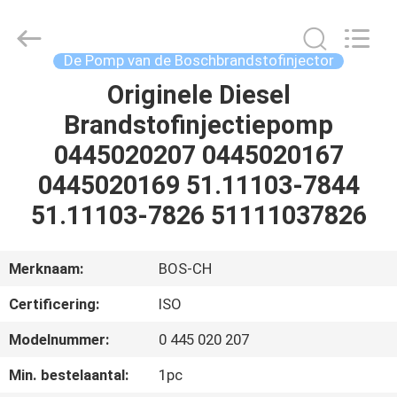
Hardware
Auto
Parts
Co.,
Ltd..
De Pomp van de Boschbrandstofinjector
All
Rights
Originele Diesel
THUIS
Reserved.
Brandstofinjectiepomp
PRODUCTEN
0445020207 0445020167
0445020169 51.11103-7844
VIDEO'S
51.11103-7826 51111037826
OVER
Merknaam:
BOS-CH
ONS
Certificering:
ISO
Modelnummer:
0 445 020 207
FABRIEKSTOCHT
Min. bestelaantal:
1pc