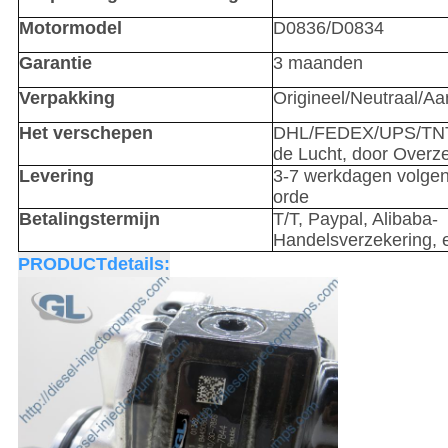
Motormodel
D0836/D0834
Garantie
3 maanden
Verpakking
Origineel/Neutraal/A
Het verschepen
DHL/FEDEX/UPS/TNT
de Lucht, door Overz
Levering
3-7 werkdagen volge
orde
Betalingstermijn
T/T, Paypal, Alibaba-
Handelsverzekering, 
PRODUCTdetails: