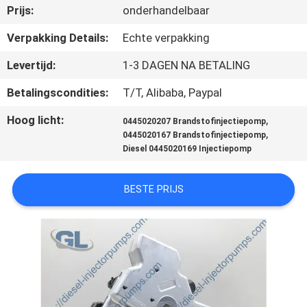
KWALITEITSCONTROLE
Prijs:
onderhandelbaar
Verpakking Details:
Echte verpakking
VRAAG
Levertijd:
1-3 DAGEN NA BETALING
EEN
Betalingscondities:
T/T, Alibaba, Paypal
OFFERTE
Hoog licht:
,
0445020207 Brandstofinjectiepomp
,
0445020167 Brandstofinjectiepomp
SITEMAP
Diesel 0445020169 Injectiepomp
PRIVACYBELEID
BESTE PRIJS