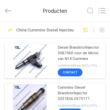
Hardware
Auto
Parts
Producten
Co.,
Ltd..
All
Rights
THUIS
Reserved.
253
China Cummins-Diesel Injecteur
Diesel
PRODUCTEN
Injecteurspompen
Diesel Brandstofinjector
3087560 voor de Motor
VIDEO'S
van N14 Cummins
onderhandelbaar MOQ:2 PCs
OVER
CONTACT
105
ONS
De Pomp van de
Cummins-Diesel
Brandstofinjector
FABRIEKSTOCHT
Boschbrandstofinjector
2031836 0575177
0984301 0984302 voor
onderhandelbaar MOQ:6 PCs