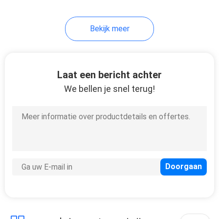
301
Bekijk meer
Bosch Diesel
Brandstofinjector
Laat een bericht achter
We bellen je snel terug!
342
Injectoren voor VO-
LVO-trucks