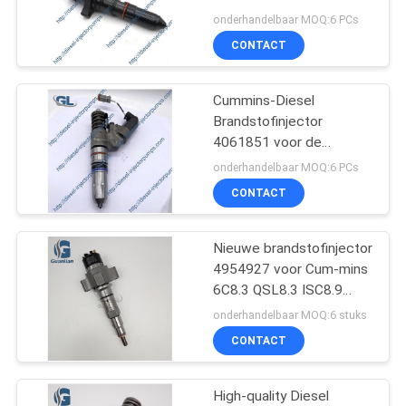
de Motor van KTA38
onderhandelbaar MOQ:6 PCs
K38
CONTACT
88
De
Cummins-Diesel
Brandstofinjector
Brandstofinjectiepomp
4061851 voor de
Vervangstukken van
van Delphi
onderhandelbaar MOQ:6 PCs
QSM11 ISM11
CONTACT
Nieuwe brandstofinjector
15
4954927 voor Cum-mins
De Pomp van de
6C8.3 QSL8.3 ISC8.9
ISL8.9 Motor
onderhandelbaar MOQ:6 stuks
Yanmarbrandstofinjecti
CONTACT
High-quality Diesel