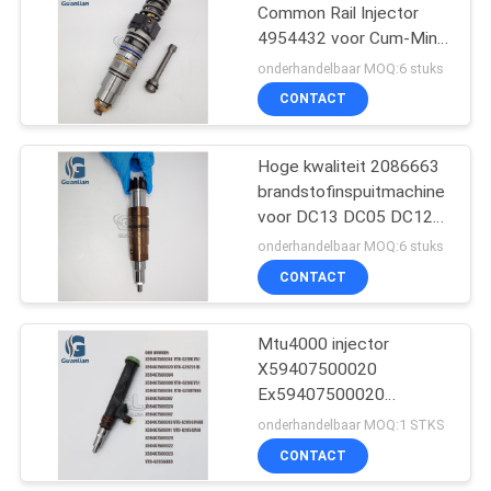
Common Rail Injector
4954432 voor Cum-Mins
399
ISX
onderhandelbaar MOQ:6 stuks
Denso Diesel
CONTACT
Injecteur
Hoge kwaliteit 2086663
brandstofinspuitmachine
voor DC13 DC05 DC123
motor
onderhandelbaar MOQ:6 stuks
CONTACT
286
Mtu4000 injector
Cat Fuel Injector
X59407500020
Ex59407500020
X59407500008
onderhandelbaar MOQ:1 STKS
Ex59407500008 voor
CONTACT
Mtu-motor