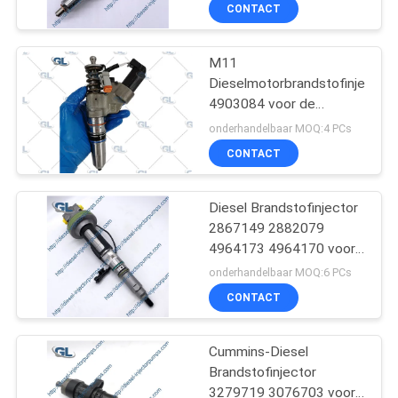
de Motor van Scania
KWALITEITSCONTROLE
CONTACT
DC09
VRAAG
M11
32
Dieselmotorbrandstofinjector
EEN
4903084 voor de
OFFERTE
Cat Injector Pump
Injecteur van Cummins
onderhandelbaar MOQ:4 PCs
ISM11 QSM11
CONTACT
SITEMAP
Diesel Brandstofinjector
2867149 2882079
PRIVACYBELEID
4964173 4964170 voor
254
de Motoronderdelen van
onderhandelbaar MOQ:6 PCs
Cummins QSK19 K19
De Pomp van de
CONTACT
Densobrandstofinjectie
Cummins-Diesel
Brandstofinjector
3279719 3076703 voor