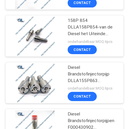
Injecteurspijp
KWALITEITSCONTROLE
CONTACT
VRAAG
158P 854
32
DLLA158P854-van de
EEN
Diesel het Uiteinde
OFFERTE
Cat Injector Pump
Injecteurspijp DLLA voor
onderhandelbaar MOQ:6pcs
Gemeenschappelijk
CONTACT
Spoor 095000-5471
SITEMAP
Diesel
Brandstofinjectorpijp
PRIVACYBELEID
DLLA155P863
254
DLLA155P1062
onderhandelbaar MOQ:6pcs
6980548 voor DENSO-
De Pomp van de
CONTACT
Injecteur 095000-5921
095000-8290
Densobrandstofinjectie
Diesel
Brandstofinjectorpijpen
F000430902