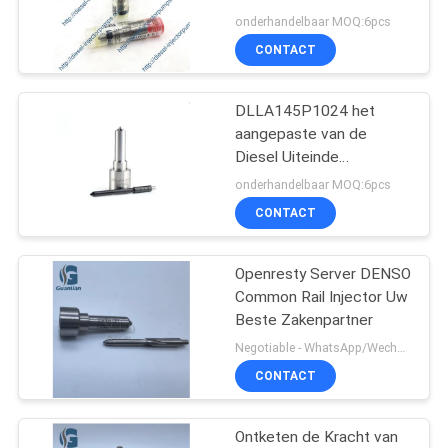
DSLA137P981 DSLA
onderhandelbaar MOQ:6pcs
137P 981
CONTACT
88
De
DLLA145P1024 het
aangepaste van de
Brandstofinjectiepomp
Diesel Uiteinde
Injecteurspijp voor het
van Delphi
onderhandelbaar MOQ:6pcs
gemeenschappelijke
CONTACT
spoor van Toyota
Openresty Server DENSO
15
Common Rail Injector Uw
De Pomp van de
Beste Zakenpartner
Negotiable - WhatsApp/Wechat: +8613717158643 MOQ:6pcs
Yanmarbrandstofinjecti
CONTACT
Ontketen de Kracht van