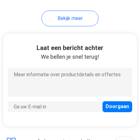
301
Bekijk meer
Bosch Diesel
Brandstofinjector
Laat een bericht achter
We bellen je snel terug!
342
Injectoren voor VO-
LVO-trucks