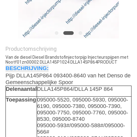
Productomschrijving
Van de diesel Diesel Brandstofinjectorpijp Injecteurspijpen met
Nootf01zn00002 DLLA145P1024 DLLA145P864PRODUCT
BESCHRIJVING:
Pijp DLLA145P864 093400-8640 van het Denso de
Gemeenschappelijke Spoor
Delenaantal
DLLA145P864/DLLA 145P 864
Toepassing
095000-5520, 095000-5930, 095000-
6190, 095000-7380, 095000-7390,
095000-7750, 095000-7760, 095000-
8530, 095000-8740
095000-593#/095000-588#/095000-
566#