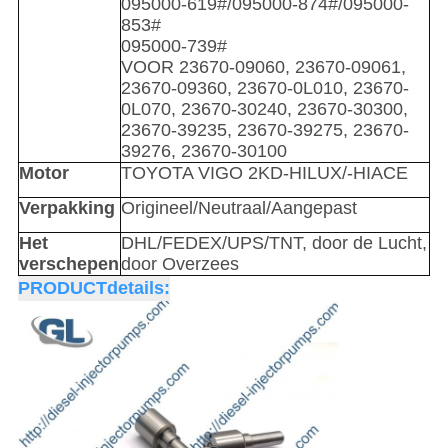
095000-619#/095000-874#/095000-
853#
095000-739#
VOOR 23670-09060, 23670-09061,
23670-09360, 23670-0L010, 23670-
0L070, 23670-30240, 23670-30300,
23670-39235, 23670-39275, 23670-
39276, 23670-30100
Motor
TOYOTA VIGO 2KD-HILUX/-HIACE
Verpakking
Origineel/Neutraal/Aangepast
Het
DHL/FEDEX/UPS/TNT, door de Lucht,
verschepen
door Overzees
PRODUCTdetails: