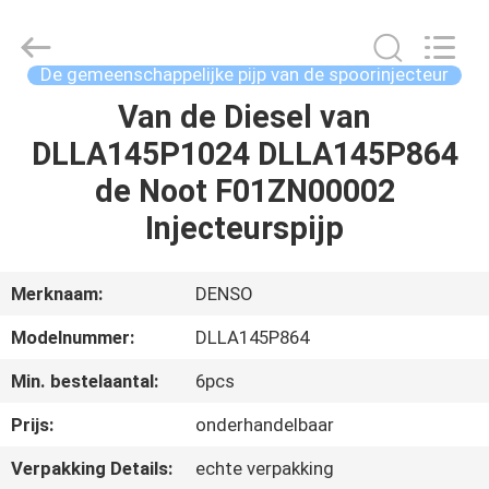
Hardware
Auto
Parts
Co.,
Ltd..
De gemeenschappelijke pijp van de spoorinjecteur
All
Rights
Van de Diesel van
THUIS
Reserved.
DLLA145P1024 DLLA145P864
PRODUCTEN
de Noot F01ZN00002
Injecteurspijp
VIDEO'S
Merknaam:
DENSO
OVER
Modelnummer:
DLLA145P864
ONS
Min. bestelaantal:
6pcs
FABRIEKSTOCHT
Prijs:
onderhandelbaar
Verpakking Details:
echte verpakking