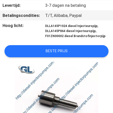
KWALITEITSCONTROLE
Levertijd:
3-7 dagen na betaling
Betalingscondities:
T/T, Alibaba, Paypal
VRAAG
Hoog licht:
,
EEN
DLLA145P1024 diesel Injecteurspijp
,
DLLA145P864 diesel Injecteurspijp
OFFERTE
F01ZN00002 diesel Brandstofinjectorpijp
SITEMAP
BESTE PRIJS
PRIVACYBELEID