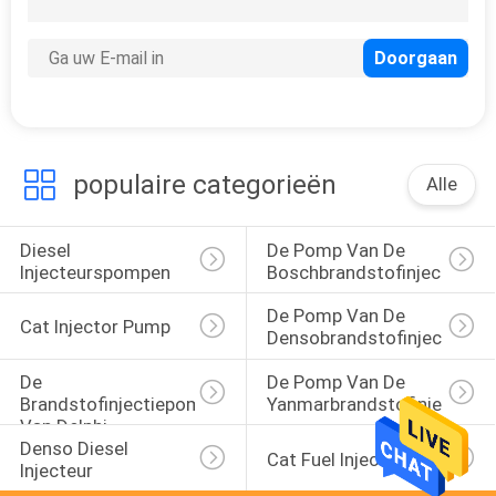
populaire categorieën
Alle
Diesel 
De Pomp Van De 
Injecteurspompen
Boschbrandstofinjector
De Pomp Van De 
Cat Injector Pump
Densobrandstofinjectie
De 
De Pomp Van De 
Brandstofinjectiepomp 
Yanmarbrandstofinjectie
Van Delphi
Denso Diesel 
Cat Fuel Injector
Injecteur