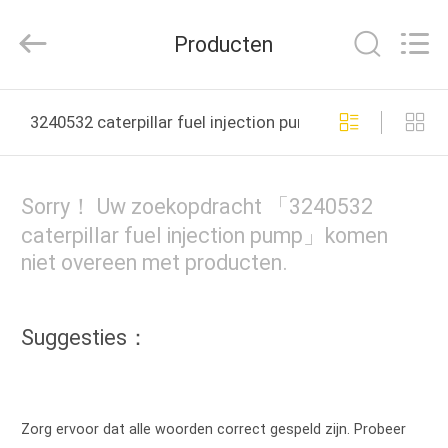
Hardware
Auto
Parts
Producten
Co.,
Ltd..
All
Rights
THUIS
Reserved.
3240532 caterpillar fuel injection pump online fabricage
PRODUCTEN
Sorry！ Uw zoekopdracht 「3240532
VIDEO'S
caterpillar fuel injection pump」komen
niet overeen met producten.
OVER
ONS
Suggesties：
FABRIEKSTOCHT
Zorg ervoor dat alle woorden correct gespeld zijn. Probeer