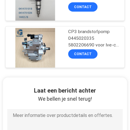
Vrachtwagenmotor
CONTACT
CP3 brandstofpomp
0445020335
5802206690 voor Ive-co
F1C Daily 3.0L
CONTACT
Laat een bericht achter
We bellen je snel terug!