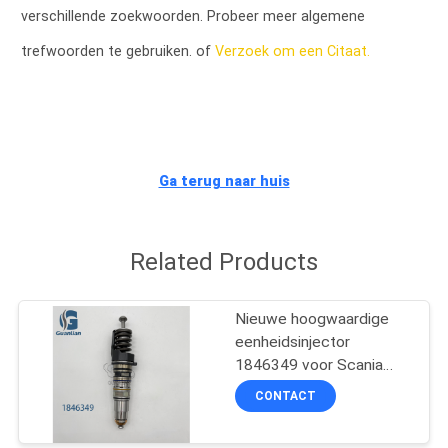
KWALITEITSCONTROLE
verschillende zoekwoorden. Probeer meer algemene
trefwoorden te gebruiken. of
Verzoek om een Citaat.
VRAAG
EEN
OFFERTE
Ga terug naar huis
SITEMAP
Related Products
PRIVACYBELEID
Nieuwe hoogwaardige
eenheidsinjector
1846349 voor Scania
HPI DC12 DC16
CONTACT