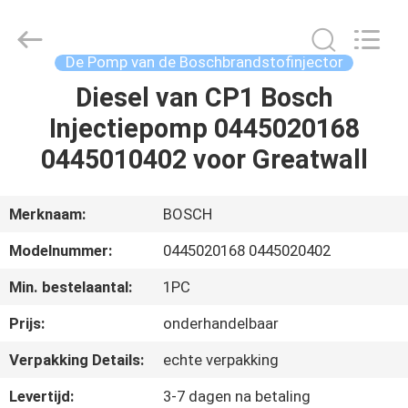
Hardware
Auto
Parts
Co.,
Ltd..
De Pomp van de Boschbrandstofinjector
All
Rights
Diesel van CP1 Bosch
THUIS
Reserved.
Injectiepomp 0445020168
PRODUCTEN
0445010402 voor Greatwall
VIDEO'S
Merknaam:
BOSCH
Modelnummer:
0445020168 0445020402
OVER
Min. bestelaantal:
1PC
ONS
Prijs:
onderhandelbaar
FABRIEKSTOCHT
Verpakking Details:
echte verpakking
Levertijd:
3-7 dagen na betaling