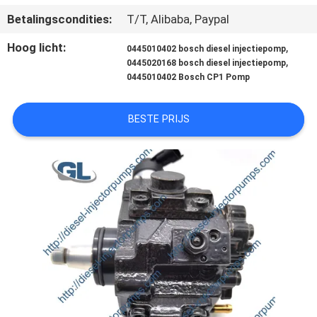
KWALITEITSCONTROLE
Betalingscondities:
T/T, Alibaba, Paypal
Hoog licht:
,
VRAAG
0445010402 bosch diesel injectiepomp
,
0445020168 bosch diesel injectiepomp
EEN
0445010402 Bosch CP1 Pomp
OFFERTE
BESTE PRIJS
SITEMAP
PRIVACYBELEID