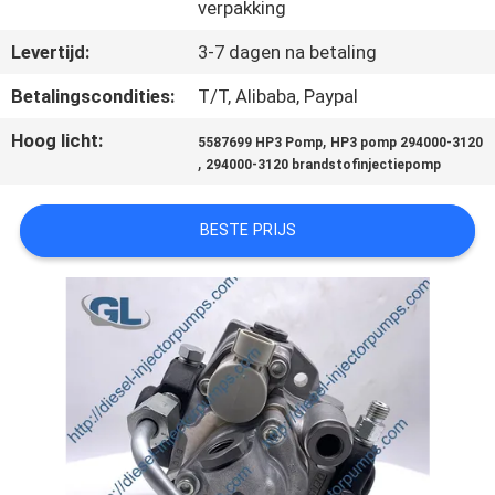
KWALITEITSCONTROLE
verpakking
Levertijd:
3-7 dagen na betaling
VRAAG
Betalingscondities:
T/T, Alibaba, Paypal
EEN
Hoog licht:
,
5587699 HP3 Pomp
HP3 pomp 294000-3120
OFFERTE
,
294000-3120 brandstofinjectiepomp
SITEMAP
BESTE PRIJS
PRIVACYBELEID