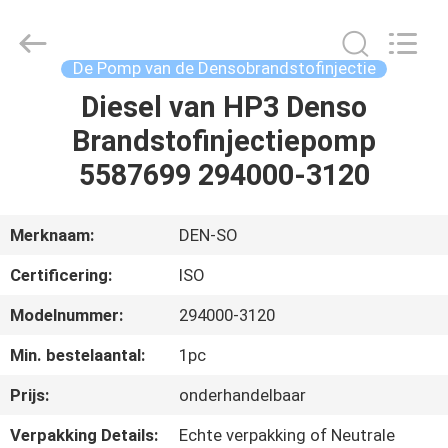
Hardware
Auto
Parts
Co.,
Ltd..
De Pomp van de Densobrandstofinjectie
All
Rights
Diesel van HP3 Denso
THUIS
Reserved.
Brandstofinjectiepomp
PRODUCTEN
5587699 294000-3120
VIDEO'S
Merknaam:
DEN-SO
Certificering:
ISO
OVER
Modelnummer:
294000-3120
ONS
Min. bestelaantal:
1pc
FABRIEKSTOCHT
Prijs:
onderhandelbaar
Verpakking Details:
Echte verpakking of Neutrale