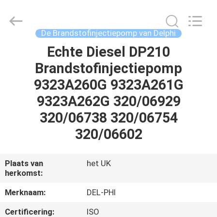
Hardware
Auto
Parts
Co.,
Ltd..
De Brandstofinjectiepomp van Delphi
All
Rights
Echte Diesel DP210
THUIS
Reserved.
Brandstofinjectiepomp
PRODUCTEN
9323A260G 9323A261G
9323A262G 320/06929
VIDEO'S
320/06738 320/06754
320/06602
OVER
ONS
Plaats van
het UK
herkomst:
FABRIEKSTOCHT
Merknaam:
DEL-PHI
Certificering:
ISO