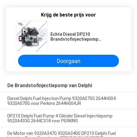
Krijg de beste prijs voor
Echte Diesel DP210
Brandstofinjectiepomp
9323A260G 9323A261G
9323A262G 320/06929 320/06738
320/06754 320/06602
Doorgaan
De Brandstofinjectiepomp van Delphi
Diesel Delphi Fuel Injection Pump 9320A075G 2644H004
9320A070G voor Perkins 2644H004JR
DP210 Delphi Fuel Pump 4 Cilinder Diesel Injectiepomp
9520A433G 2644C318 voor PERKINS
De Motor van 9320A347G 9320A340G DP210 Delphi Fuel