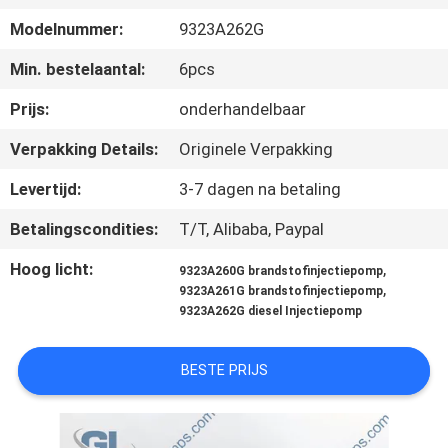
KWALITEITSCONTROLE
Modelnummer:
9323A262G
VRAAG
Min. bestelaantal:
6pcs
EEN
Prijs:
onderhandelbaar
OFFERTE
Verpakking Details:
Originele Verpakking
Levertijd:
3-7 dagen na betaling
SITEMAP
Betalingscondities:
T/T, Alibaba, Paypal
PRIVACYBELEID
Hoog licht:
,
9323A260G brandstofinjectiepomp
,
9323A261G brandstofinjectiepomp
9323A262G diesel Injectiepomp
BESTE PRIJS