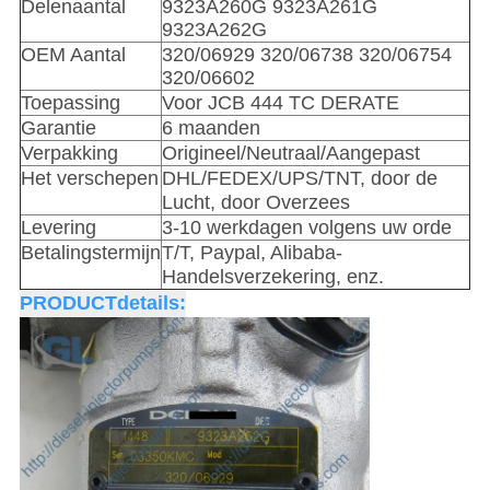
Delenaantal
9323A260G 9323A261G
9323A262G
OEM Aantal
320/06929 320/06738 320/06754
320/06602
Toepassing
Voor JCB 444 TC DERATE
Garantie
6 maanden
Verpakking
Origineel/Neutraal/Aangepast
Het verschepen
DHL/FEDEX/UPS/TNT, door de
Lucht, door Overzees
Levering
3-10 werkdagen volgens uw orde
Betalingstermijn
T/T, Paypal, Alibaba-
Handelsverzekering, enz.
PRODUCTdetails: