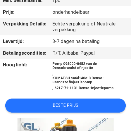
Min. bestelaantal:
1pc
KWALITEITSCONTROLE
Prijs:
onderhandelbaar
VRAAG
Verpakking Details:
Echte verpakking of Neutrale
verpakking
EEN
OFFERTE
Levertijd:
3-7 dagen na betaling
Betalingscondities:
T/T, Alibaba, Paypal
SITEMAP
Hoog licht:
Pomp 094000-0452 van de
Densobrandstofinjectie
,
PRIVACYBELEID
KOMATSU sa6d140e-3 Denso-
Brandstofinjectiepomp
,
6217-71-1131 Denso-Injectiepomp
BESTE PRIJS