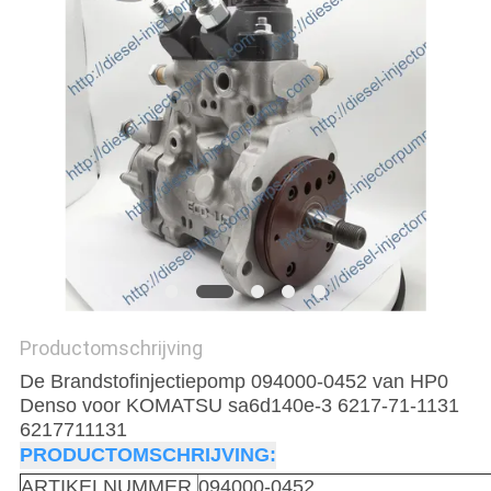
Productomschrijving
De Brandstofinjectiepomp 094000-0452 van HP0
Denso voor KOMATSU sa6d140e-3 6217-71-1131
6217711131
PRODUCTOMSCHRIJVING:
ARTIKELNUMMER.
094000-0452