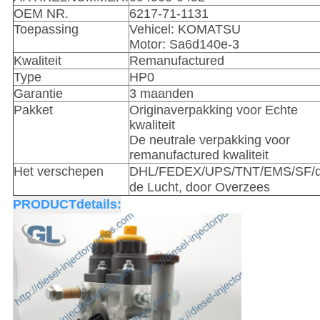
OEM NR.
6217-71-1131
Toepassing
Vehicel: KOMATSU
Motor: Sa6d140e-3
Kwaliteit
Remanufactured
Type
HP0
Garantie
3 maanden
Pakket
Originaverpakking voor Echte
kwaliteit
De neutrale verpakking voor
remanufactured kwaliteit
Het verschepen
DHL/FEDEX/UPS/TNT/EMS/SF/d
de Lucht, door Overzees
PRODUCTdetails: