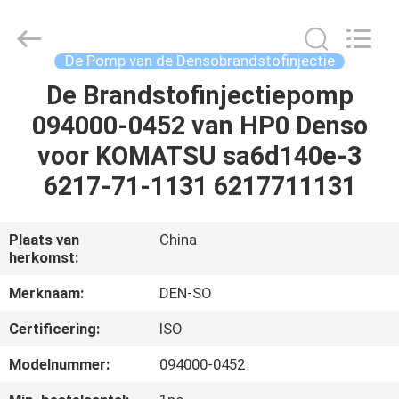
Hardware
Auto
Parts
Co.,
Ltd..
De Pomp van de Densobrandstofinjectie
All
Rights
De Brandstofinjectiepomp
THUIS
Reserved.
094000-0452 van HP0 Denso
PRODUCTEN
voor KOMATSU sa6d140e-3
6217-71-1131 6217711131
VIDEO'S
Plaats van
China
herkomst:
OVER
ONS
Merknaam:
DEN-SO
Certificering:
ISO
FABRIEKSTOCHT
Modelnummer:
094000-0452