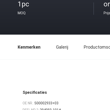
1pc
o
MOQ
Prij
Kenmerken
Galerij
Productomsch
Specificaties
OE NR.:
S00002933+03
DEEL NR 2:
294050-101#