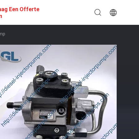
aag Een Offerte
n
omp