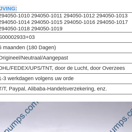
VING:
294050-1010
294050-1011 294050-1012 294050-1013
294050-1014 294050-1015 294050-1016 294050-1017
294050-1018 294050-1019
S00002933+03
6 maanden (180 Dagen)
Origineel/Neutraal/Aangepast
DHL/FEDEX/UPS/TNT, door de Lucht, door Overzees
1-3 werkdagen volgens uw orde
T/T, Paypal, Alibaba-Handelsverzekering, enz.