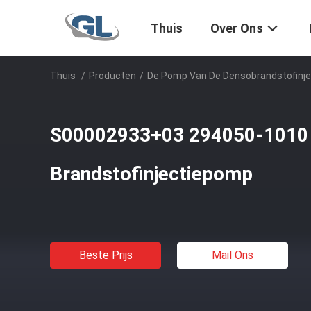
Thuis
Over Ons
Thuis
/
Producten
/
De Pomp Van De Densobrandstofinje
S00002933+03 294050-1010 
Brandstofinjectiepomp
Beste Prijs
Mail Ons