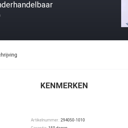
nderhandelbaar
s
rijving
KENMERKEN
Artikelnummer.:
294050-1010
Garantie:
150 dagen