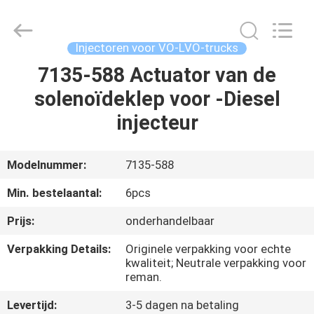
Hardware
Auto
Parts
Co.,
Ltd..
Injectoren voor VO-LVO-trucks
All
Rights
7135-588 Actuator van de
THUIS
Reserved.
solenoïdeklep voor -Diesel
PRODUCTEN
injecteur
VIDEO'S
Modelnummer:
7135-588
Min. bestelaantal:
6pcs
OVER
Prijs:
onderhandelbaar
ONS
Verpakking Details:
Originele verpakking voor echte
kwaliteit; Neutrale verpakking voor
FABRIEKSTOCHT
reman.
Levertijd:
3-5 dagen na betaling