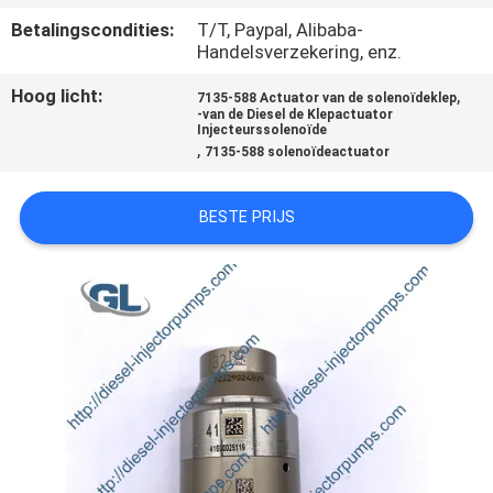
KWALITEITSCONTROLE
Betalingscondities:
T/T, Paypal, Alibaba-
Handelsverzekering, enz.
VRAAG
Hoog licht:
,
7135-588 Actuator van de solenoïdeklep
EEN
-van de Diesel de Klepactuator
Injecteurssolenoïde
,
OFFERTE
7135-588 solenoïdeactuator
BESTE PRIJS
SITEMAP
PRIVACYBELEID