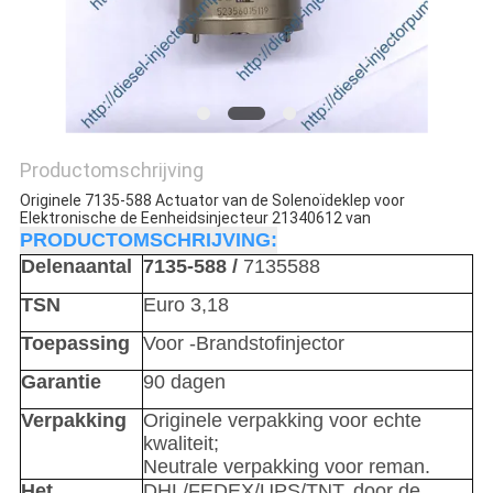
Productomschrijving
Originele 7135-588 Actuator van de Solenoïdeklep voor
Elektronische de Eenheidsinjecteur 21340612 van
PRODUCTOMSCHRIJVING:
Delenaantal
7135-588 /
7135588
TSN
Euro 3,18
Toepassing
Voor -Brandstofinjector
Garantie
90 dagen
Verpakking
Originele verpakking voor echte
kwaliteit;
Neutrale verpakking voor reman.
Het
DHL/FEDEX/UPS/TNT, door de