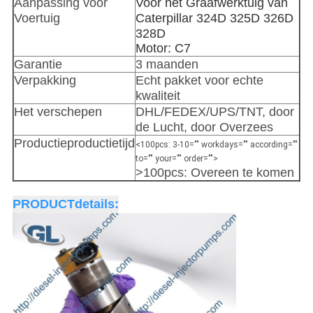
Aanpassing voor
Voor het Graafwerktuig van
Voertuig
Caterpillar 324D 325D 326D
328D
Motor: C7
Garantie
3 maanden
Verpakking
Echt pakket voor echte
kwaliteit
Het verschepen
DHL/FEDEX/UPS/TNT, door
de Lucht, door Overzees
Productieproductietijd
<100pcs: 3-10="" workdays="" according=""
to="" your="" order="">
>100pcs: Overeen te komen
PRODUCTdetails: