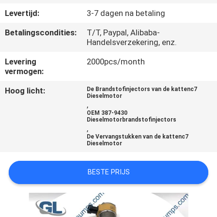
KWALITEITSCONTROLE
Levertijd:
3-7 dagen na betaling
Betalingscondities:
T/T, Paypal, Alibaba-
VRAAG
Handelsverzekering, enz.
EEN
Levering
2000pcs/month
OFFERTE
vermogen:
Hoog licht:
De Brandstofinjectors van de kattenc7
SITEMAP
Dieselmotor
,
OEM 387-9430
Dieselmotorbrandstofinjectors
PRIVACYBELEID
,
De Vervangstukken van de kattenc7
Dieselmotor
BESTE PRIJS