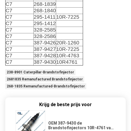
C7
268-1839
C7
268-1840
C7
295-1411
10R-7225
C7
295-1412
C7
328-2585
C7
328-2586
C7
387-9426
20R-1260
C7
387-9427
10R-7225
C7
387-9428
10R-4763
C7
387-9430
10R4761
238-8901 Caterpillar-Brandstofinjector
2681835 Remanufactured Brandstofinjector
268-1835 Remanufactured-Brandstofinjector
Krijg de beste prijs voor
OEM 387-9430 de
Brandstofinjectors 10R-4761 van