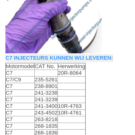
C7 INJECTEURS KUNNEN WIJ LEVEREN:
Motormodel
CAT No.
Herwerking
C7
20R-8064
C7/C9
235-5261
C7
238-8901
C7
241-3238
C7
241-3239
C7
241-3400
10R-4763
C7
243-4502
10R-4761
C7
263-8218
C7
268-1835
C7
268-1836