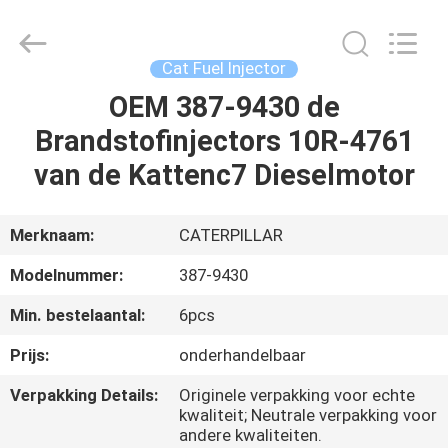
Hardware
Auto
Parts
Co.,
Ltd..
Cat Fuel Injector
All
Rights
OEM 387-9430 de
THUIS
Reserved.
Brandstofinjectors 10R-4761
PRODUCTEN
van de Kattenc7 Dieselmotor
VIDEO'S
Merknaam:
CATERPILLAR
Modelnummer:
387-9430
OVER
Min. bestelaantal:
6pcs
ONS
Prijs:
onderhandelbaar
FABRIEKSTOCHT
Verpakking Details:
Originele verpakking voor echte
kwaliteit; Neutrale verpakking voor
andere kwaliteiten.