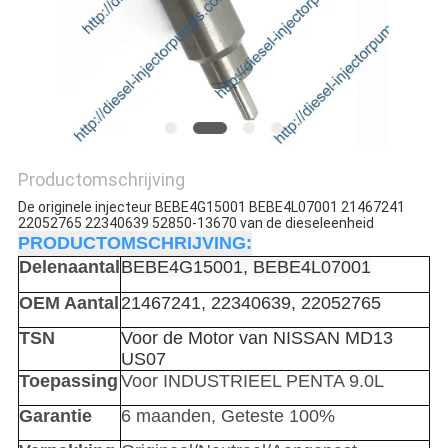
Productomschrijving
De originele injecteur BEBE4G15001 BEBE4L07001 21467241
22052765 22340639 52850-13670 van de dieseleenheid
PRODUCTOMSCHRIJVING:
Delenaantal
BEBE4G15001, BEBE4L07001
OEM Aantal
21467241, 22340639, 22052765
TSN
Voor de Motor van NISSAN MD13
US07
Toepassing
Voor INDUSTRIEEL PENTA 9.0L
Garantie
6 maanden, Geteste 100%