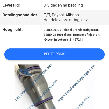
KWALITEITSCONTROLE
Levertijd:
3-5 dagen na betaling
Betalingscondities:
T/T, Paypal, Alibaba-
VRAAG
Handelsverzekering, enz.
EEN
Hoog licht:
,
BEBE4L07001 diesel Brandstofinjector
OFFERTE
,
BEBE4G15001 diesel Brandstofinjector
-Diesel Injecteurs 21467241
SITEMAP
BESTE PRIJS
PRIVACYBELEID