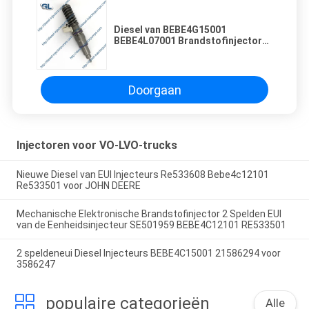
Diesel van BEBE4G15001
BEBE4L07001 Brandstofinjector
21467241 22052765 22340639
Doorgaan
Injectoren voor VO-LVO-trucks
Nieuwe Diesel van EUI Injecteurs Re533608 Bebe4c12101
Re533501 voor JOHN DEERE
Mechanische Elektronische Brandstofinjector 2 Spelden EUI
van de Eenheidsinjecteur SE501959 BEBE4C12101 RE533501
2 speldeneui Diesel Injecteurs BEBE4C15001 21586294 voor
3586247
populaire categorieën
Alle