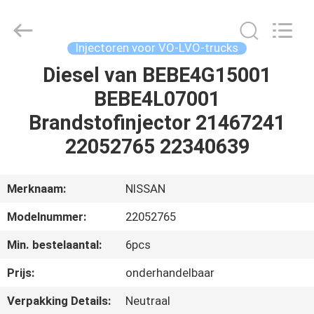
Hardware
Auto
Parts
Co.,
Ltd..
Injectoren voor VO-LVO-trucks
All
Rights
Diesel van BEBE4G15001
THUIS
Reserved.
BEBE4L07001
PRODUCTEN
Brandstofinjector 21467241
22052765 22340639
VIDEO'S
Merknaam:
NISSAN
OVER
Modelnummer:
22052765
ONS
Min. bestelaantal:
6pcs
FABRIEKSTOCHT
Prijs:
onderhandelbaar
Verpakking Details:
Neutraal