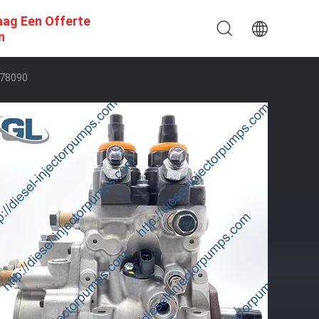
aag Een Offerte
n
-78090