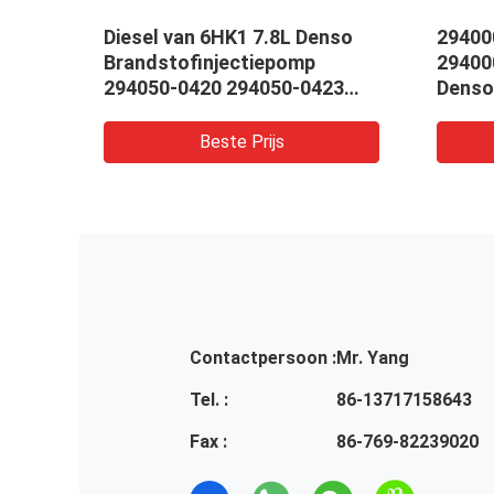
Diesel van 6HK1 7.8L Denso
29400
93
Brandstofinjectiepomp
29400
00
294050-0420 294050-0423
Denso
294050-0424 8-97605946-0 8-
8-981
97605946-8 voor ISUZU
Gemee
Beste Prijs
van 4
Contactpersoon :
Mr. Yang
Tel. :
86-13717158643
Fax :
86-769-82239020