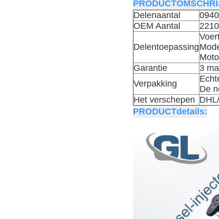
PRODUCTOMSCHRIJ
Delenaantal
0940
OEM Aantal
2210
Voer
Delentoepassing
Mode
Moto
Garantie
3 ma
Echt
Verpakking
De n
Het verschepen
DHL
PRODUCTdetails: