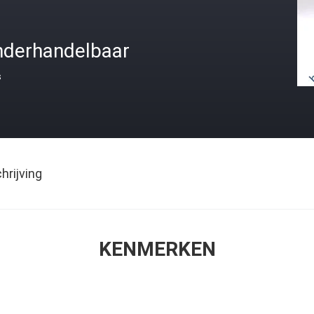
nderhandelbaar
s
rijving
KENMERKEN