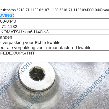
njectiepomp 6218-71-1130 6218711130 6218-71-1132 094000-0440 
VING:
00-0440
-71-1132
 KOMATSU saa6d140e-3
anden
e verpakking voor Echte kwaliteit
eutrale verpakking voor remanufactured kwaliteit
/FEDEX/UPS/TNT