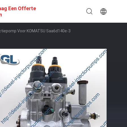
aag Een Offerte
n
jectiepomp Voor KOMATSU Saa6d140e-3