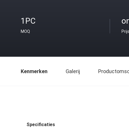
1PC
o
MOQ
Prij
Kenmerken
Galerij
Productomsch
Specificaties