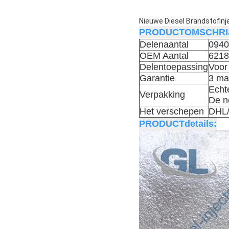
Nieuwe Diesel Brandstofi
PRODUCTOMSCHRIJ
Delenaantal
0940
OEM Aantal
6218
Delentoepassing
Voor
Garantie
3 ma
Echt
Verpakking
De n
Het verschepen
DHL
PRODUCTdetails: