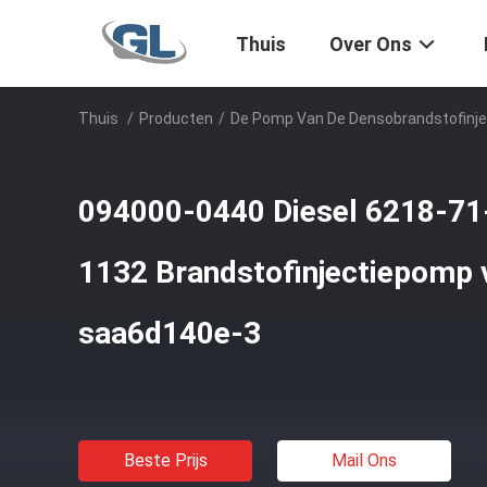
Thuis
Over Ons
Thuis
/
Producten
/
De Pomp Van De Densobrandstofinje
094000-0440 Diesel 6218-71
1132 Brandstofinjectiepom
saa6d140e-3
Beste Prijs
Mail Ons