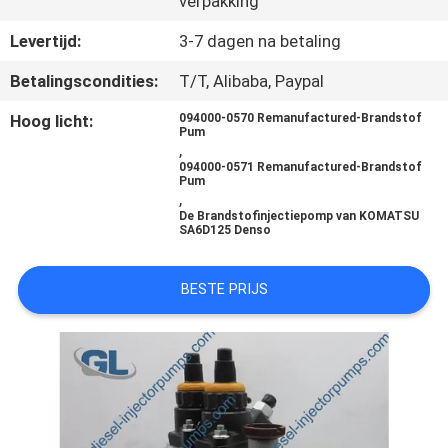
verpakking
KWALITEITSCONTROLE
Levertijd:
3-7 dagen na betaling
VRAAG
Betalingscondities:
T/T, Alibaba, Paypal
EEN
Hoog licht:
094000-0570 Remanufactured-Brandstof
Pum
OFFERTE
,
094000-0571 Remanufactured-Brandstof
Pum
,
SITEMAP
De Brandstofinjectiepomp van KOMATSU
SA6D125 Denso
PRIVACYBELEID
BESTE PRIJS