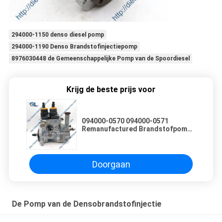
294000-1150 denso diesel pomp
294000-1190 Denso Brandstofinjectiepomp
8976030448 de Gemeenschappelijke Pomp van de Spoordiesel
Krijg de beste prijs voor
094000-0570 094000-0571
Remanufactured Brandstofpomp
voor KOMATSU SA6D125
Doorgaan
De Pomp van de Densobrandstofinjectie