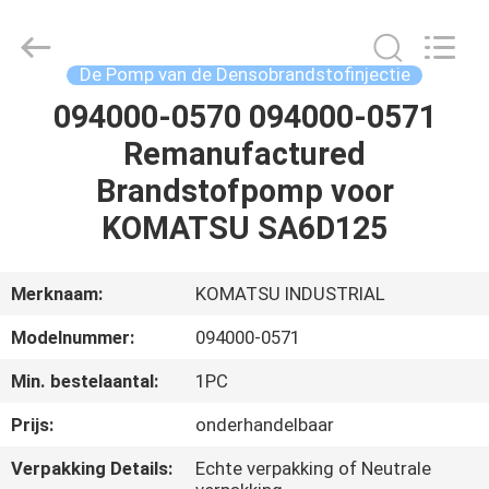
Hardware
Auto
Parts
Co.,
Ltd..
De Pomp van de Densobrandstofinjectie
All
Rights
094000-0570 094000-0571
THUIS
Reserved.
Remanufactured
PRODUCTEN
Brandstofpomp voor
KOMATSU SA6D125
VIDEO'S
Merknaam:
KOMATSU INDUSTRIAL
OVER
Modelnummer:
094000-0571
ONS
Min. bestelaantal:
1PC
FABRIEKSTOCHT
Prijs:
onderhandelbaar
Verpakking Details:
Echte verpakking of Neutrale