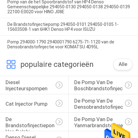
Pomp van de het Spoorbrandstof van HP4 Denso
Gemeenschappelijke 294050-0130 294050-0138 294050-0139
22100-E0020 voor HINO J08E
De Brandstofinjectiepomp 294050-0101 294050-0105 1-
15603508-1 van 6HK1 Denso HP4 voor ISUZU
Pomp 294000-1790 2940001790 6275-71-1120 van de
Densobrandstofinjectie voor KOMATSU 4D95L
populaire categorieën
Alle
Diesel 
De Pomp Van De 
Injecteurspompen
Boschbrandstofinjector
De Pomp Van De 
Cat Injector Pump
Densobrandstofinjectie
De 
De Pomp Van De 
Brandstofinjectiepomp 
Yanmarbrandstofinjectie
Van Delphi
Denso Diesel 