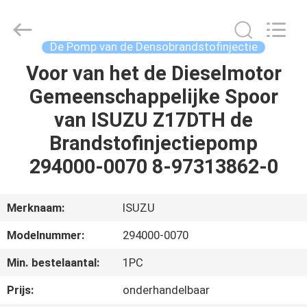
Hardware
Auto
Parts
Co.,
Ltd..
De Pomp van de Densobrandstofinjectie
All
Rights
Voor van het de Dieselmotor
THUIS
Reserved.
Gemeenschappelijke Spoor
PRODUCTEN
van ISUZU Z17DTH de
Brandstofinjectiepomp
VIDEO'S
294000-0070 8-97313862-0
OVER
Merknaam:
ISUZU
ONS
Modelnummer:
294000-0070
Min. bestelaantal:
1PC
FABRIEKSTOCHT
Prijs:
onderhandelbaar