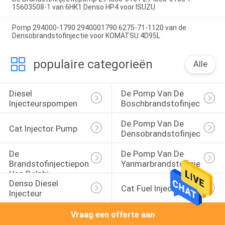
15603508-1 van 6HK1 Denso HP4 voor ISUZU
Pomp 294000-1790 2940001790 6275-71-1120 van de
Densobrandstofinjectie voor KOMATSU 4D95L
populaire categorieën
Alle
Diesel 
De Pomp Van De 
Injecteurspompen
Boschbrandstofinjector
De Pomp Van De 
Cat Injector Pump
Densobrandstofinjectie
De 
De Pomp Van De 
Brandstofinjectiepomp 
Yanmarbrandstofinjectie
Van Delphi
Denso Diesel 
Cat Fuel Injector
Injecteur
Vraag een offerte aan