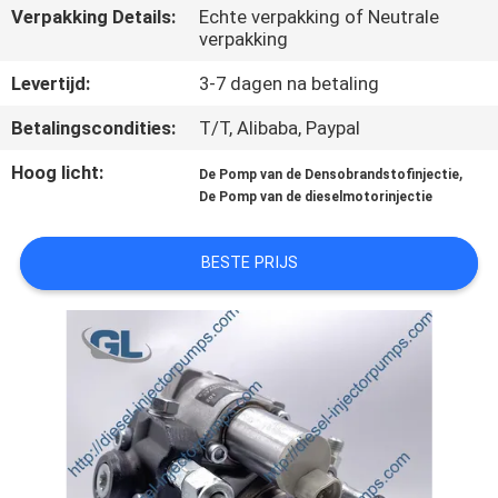
KWALITEITSCONTROLE
Verpakking Details:
Echte verpakking of Neutrale
verpakking
VRAAG
Levertijd:
3-7 dagen na betaling
EEN
Betalingscondities:
T/T, Alibaba, Paypal
OFFERTE
Hoog licht:
,
De Pomp van de Densobrandstofinjectie
De Pomp van de dieselmotorinjectie
SITEMAP
BESTE PRIJS
PRIVACYBELEID