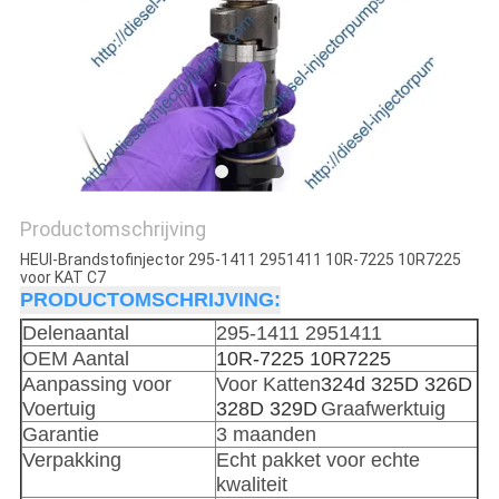
Productomschrijving
HEUI-Brandstofinjector 295-1411 2951411 10R-7225 10R7225
voor KAT C7
PRODUCTOMSCHRIJVING:
Delenaantal
295-1411 2951411
OEM Aantal
10R-7225 10R7225
Aanpassing voor
Voor Katten
324d 325D 326D
Voertuig
328D 329D
Graafwerktuig
Garantie
3 maanden
Verpakking
Echt pakket voor echte
kwaliteit