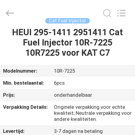
Hardware
Auto
Parts
Co.,
Ltd..
Cat Fuel Injector
All
Rights
HEUI 295-1411 2951411 Cat
THUIS
Reserved.
Fuel Injector 10R-7225
PRODUCTEN
10R7225 voor KAT C7
VIDEO'S
Modelnummer:
10R-7225
Min. bestelaantal:
6pcs
OVER
Prijs:
onderhandelbaar
ONS
Verpakking Details:
Originele verpakking voor echte
kwaliteit; Neutrale verpakking voor
FABRIEKSTOCHT
andere kwaliteiten.
Levertijd:
3-7 dagen na betaling