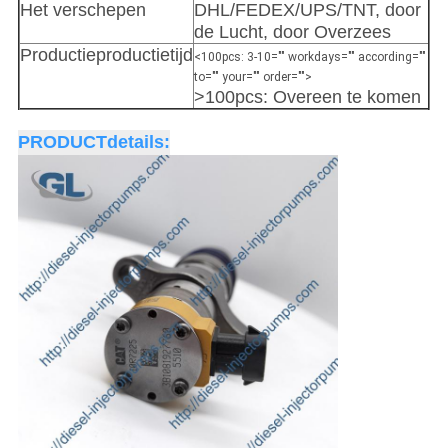
Het verschepen
DHL/FEDEX/UPS/TNT, door
de Lucht, door Overzees
Productieproductietijd
<100pcs: 3-10="" workdays="" according=""
to="" your="" order="">
>100pcs: Overeen te komen
PRODUCTdetails: