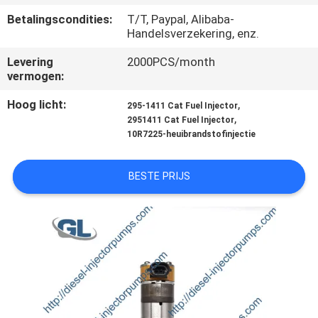
KWALITEITSCONTROLE
Betalingscondities:
T/T, Paypal, Alibaba-
Handelsverzekering, enz.
VRAAG
Levering
2000PCS/month
EEN
vermogen:
OFFERTE
Hoog licht:
,
295-1411 Cat Fuel Injector
,
2951411 Cat Fuel Injector
10R7225-heuibrandstofinjectie
SITEMAP
BESTE PRIJS
PRIVACYBELEID