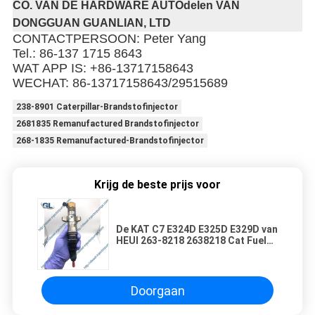
CO. VAN DE HARDWARE AUTOdelen VAN
DONGGUAN GUANLIAN, LTD
CONTACTPERSOON: Peter Yang
Tel.: 86-137 1715 8643
WAT APP IS: +86-13717158643
WECHAT: 86-13717158643/29515689
238-8901 Caterpillar-Brandstofinjector
2681835 Remanufactured Brandstofinjector
268-1835 Remanufactured-Brandstofinjector
Krijg de beste prijs voor
De KAT C7 E324D E325D E329D van
HEUI 263-8218 2638218 Cat Fuel
Injector For
Doorgaan