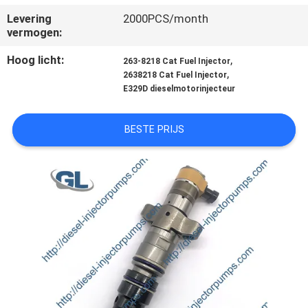
KWALITEITSCONTROLE
Levering
2000PCS/month
vermogen:
VRAAG
Hoog licht:
,
263-8218 Cat Fuel Injector
EEN
,
2638218 Cat Fuel Injector
E329D dieselmotorinjecteur
OFFERTE
BESTE PRIJS
SITEMAP
PRIVACYBELEID