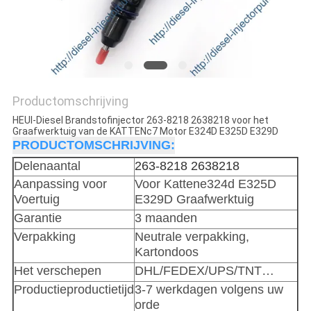
Productomschrijving
HEUI-Diesel Brandstofinjector 263-8218 2638218 voor het
Graafwerktuig van de KATTENc7 Motor E324D E325D E329D
PRODUCTOMSCHRIJVING:
Delenaantal
263-8218 2638218
Aanpassing voor
Voor Kattene324d E325D
Voertuig
E329D Graafwerktuig
Garantie
3 maanden
Verpakking
Neutrale verpakking,
Kartondoos
Het verschepen
DHL/FEDEX/UPS/TNT…
Productieproductietijd
3-7 werkdagen volgens uw
orde