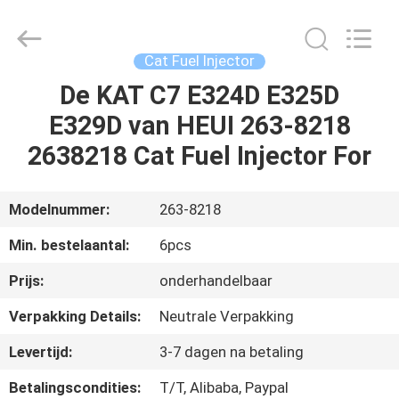
Hardware
Auto
Parts
Co.,
Ltd..
Cat Fuel Injector
All
Rights
De KAT C7 E324D E325D
THUIS
Reserved.
E329D van HEUI 263-8218
PRODUCTEN
2638218 Cat Fuel Injector For
VIDEO'S
Modelnummer:
263-8218
Min. bestelaantal:
6pcs
OVER
Prijs:
onderhandelbaar
ONS
Verpakking Details:
Neutrale Verpakking
FABRIEKSTOCHT
Levertijd:
3-7 dagen na betaling
Betalingscondities:
T/T, Alibaba, Paypal