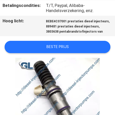
KWALITEITSCONTROLE
Betalingscondities:
T/T, Paypal, Alibaba-
Handelsverzekering, enz.
VRAAG
Hoog licht:
,
BEBE4C07001 prestaties diesel injecteurs
,
EEN
889481 prestaties diesel injecteurs
3803638 pentabrandstofinjectors van
OFFERTE
BESTE PRIJS
SITEMAP
PRIVACYBELEID