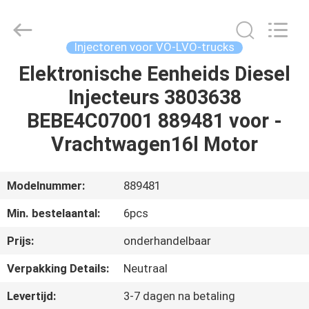
Hardware
Auto
Parts
Co.,
Ltd..
Injectoren voor VO-LVO-trucks
All
Rights
Elektronische Eenheids Diesel
THUIS
Reserved.
Injecteurs 3803638
PRODUCTEN
BEBE4C07001 889481 voor -
Vrachtwagen16l Motor
VIDEO'S
Modelnummer:
889481
OVER
Min. bestelaantal:
6pcs
ONS
Prijs:
onderhandelbaar
FABRIEKSTOCHT
Verpakking Details:
Neutraal
Levertijd:
3-7 dagen na betaling