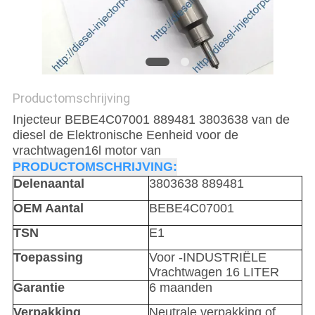
Productomschrijving
Injecteur BEBE4C07001 889481 3803638 van de
diesel de Elektronische Eenheid voor de
vrachtwagen16l motor van
PRODUCTOMSCHRIJVING:
Delenaantal
3803638 889481
OEM Aantal
BEBE4C07001
TSN
E1
Toepassing
Voor -INDUSTRIËLE
Vrachtwagen 16 LITER
Garantie
6 maanden
Verpakking
Neutrale verpakking of