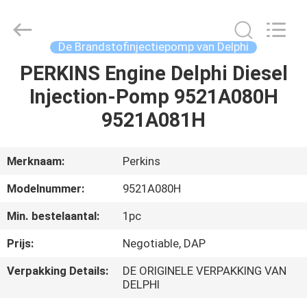
Hardware
Auto
Parts
Co.,
Ltd..
De Brandstofinjectiepomp van Delphi
All
Rights
PERKINS Engine Delphi Diesel
THUIS
Reserved.
Injection-Pomp 9521A080H
PRODUCTEN
9521A081H
VIDEO'S
Merknaam:
Perkins
Modelnummer:
9521A080H
OVER
Min. bestelaantal:
1pc
ONS
Prijs:
Negotiable, DAP
FABRIEKSTOCHT
Verpakking Details:
DE ORIGINELE VERPAKKING VAN
DELPHI