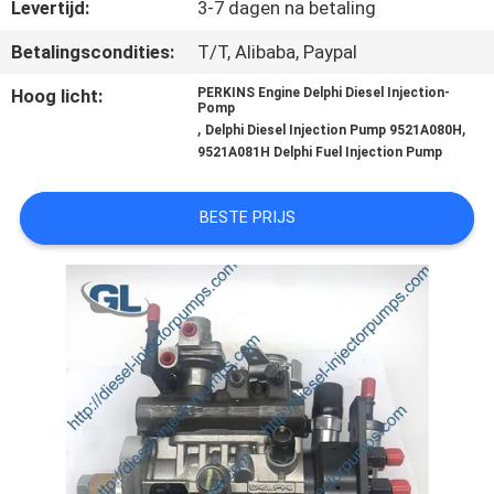
KWALITEITSCONTROLE
Levertijd:
3-7 dagen na betaling
Betalingscondities:
T/T, Alibaba, Paypal
VRAAG
Hoog licht:
PERKINS Engine Delphi Diesel Injection-
Pomp
EEN
,
,
Delphi Diesel Injection Pump 9521A080H
OFFERTE
9521A081H Delphi Fuel Injection Pump
BESTE PRIJS
SITEMAP
PRIVACYBELEID