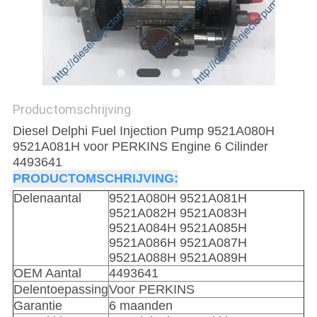
Productomschrijving
Diesel Delphi Fuel Injection Pump 9521A080H
9521A081H voor PERKINS Engine 6 Cilinder
4493641
PRODUCTOMSCHRIJVING:
Delenaantal
9521A080H 9521A081H
9521A082H 9521A083H
9521A084H 9521A085H
9521A086H 9521A087H
9521A088H 9521A089H
OEM Aantal
4493641
Delentoepassing
Voor
PERKINS
Garantie
6 maanden